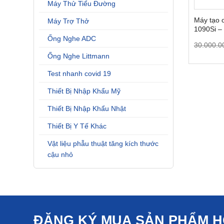
Máy Thử Tiểu Đường
Máy tạo 
Máy Trợ Thở
1090Si –
trực tiếp
Ống Nghe ADC
30.000.0
Ống Nghe Littmann
Test nhanh covid 19
Thiết Bị Nhập Khẩu Mỹ
Thiết Bị Nhập Khẩu Nhật
Thiết Bị Y Tế Khác
Vật liệu phẫu thuật tăng kích thước
cậu nhỏ
ĐĂNG KÝ MUA SẢN PHẨM 