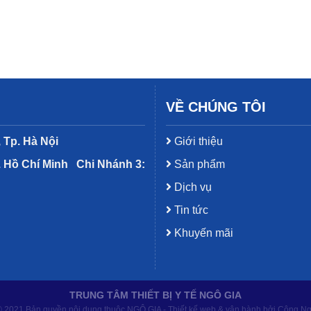
VỀ CHÚNG TÔI
 Tp. Hà Nội
Giới thiệu
. Hồ Chí Minh
Chi Nhánh 3:
Sản phẩm
Dịch vụ
Tin tức
Khuyến mãi
TRUNG TÂM THIẾT BỊ Y TẾ NGÔ GIA
 2021 Bản quyền nội dung thuộc NGÔ GIA - Thiết kế web & vận hành bởi Công N