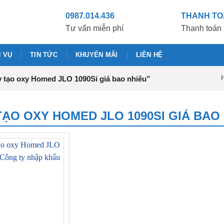
0987.014.436
THANH T
Tư vấn miễn phí
Thanh toán 
H VỤ
TIN TỨC
KHUYẾN MÃI
LIÊN HỆ
H
tạo oxy Homed JLO 1090Si giá bao nhiêu”
ẠO OXY HOMED JLO 1090SI GIÁ BAO