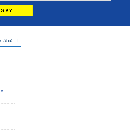
 tất cả
o?