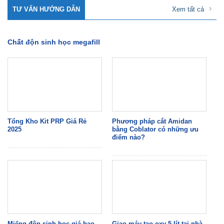
TƯ VẤN HƯỚNG DẪN
Xem tất cả
Chất độn sinh học megafill
Tổng Kho Kit PRP Giá Rẻ
Phương pháp cắt Amidan
2025
bằng Coblator có những ưu
điểm nào?
Miếng độn sinh học giá bao
Giao máy tạo oxy 5 lít tại nhà