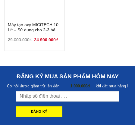
Máy tạo oxy MICiTECH 10
Lít – Sử dụng cho 2-3 bệnh
nhân suy hô hấp cấp
Giá
Giá
29.000.000
₫
24.900.000
₫
gốc
hiện
là:
tại
29.000.000₫.
là:
24.900.000₫.
ĐĂNG KÝ MUA SẢN PHẨM HÔM NAY
Cơ hội được giảm trừ lên đến
1.000.000đ
khi đặt mua hàng !