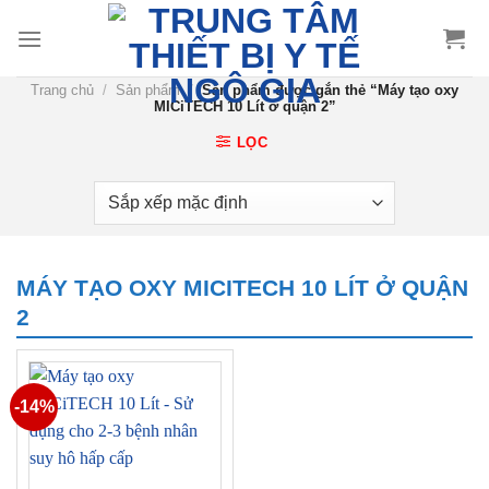
Chuyển
đến
nội
Trang chủ
/
Sản phẩm
/
Sản phẩm được gắn thẻ “Máy tạo oxy
dung
MICiTECH 10 Lít ở quận 2”
LỌC
MÁY TẠO OXY MICITECH 10 LÍT Ở QUẬN
2
-14%