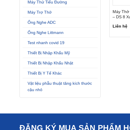
Máy Thử Tiểu Đường
Máy Thở 
Máy Trợ Thở
– DS 8 X
Ống Nghe ADC
Liên hệ
Ống Nghe Littmann
Test nhanh covid 19
Thiết Bị Nhập Khẩu Mỹ
Thiết Bị Nhập Khẩu Nhật
Thiết Bị Y Tế Khác
Vật liệu phẫu thuật tăng kích thước
cậu nhỏ
ĐĂNG KÝ MUA SẢN PHẨM 