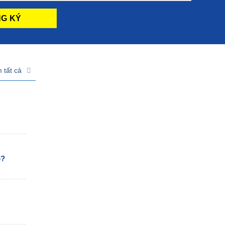
 tất cả
o?