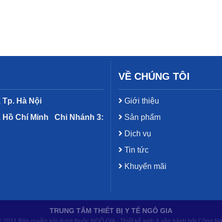
VỀ CHÚNG TÔI
 Tp. Hà Nội
Giới thiệu
. Hồ Chí Minh
Chi Nhánh 3:
Sản phẩm
Dịch vụ
Tin tức
Khuyến mãi
TRUNG TÂM THIẾT BỊ Y TẾ NGÔ GIA
 2021 Bản quyền nội dung thuộc NGÔ GIA - Thiết kế web & vận hành bởi Công N