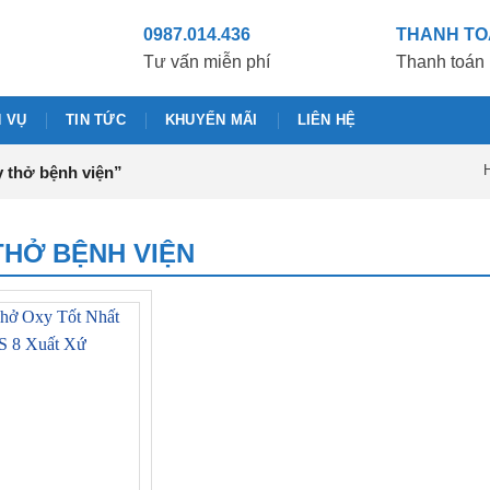
0987.014.436
THANH T
Tư vấn miễn phí
Thanh toán 
H VỤ
TIN TỨC
KHUYẾN MÃI
LIÊN HỆ
H
 thở bệnh viện”
THỞ BỆNH VIỆN