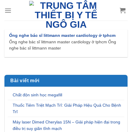
Chuyển
đến
nội
dung
Ống nghe bác sĩ littmann master cardiology ở tphcm
Ống nghe bác sĩ littmann master cardiology ở tphcm Ống
nghe bác sĩ littmann master
Bài viết mới
Chất độn sinh học megafill
Thuốc Tiêm Triệt Mạch Trĩ: Giải Pháp Hiệu Quả Cho Bệnh
Trĩ
Máy laser Dimed Cherylas 15N – Giải pháp hiện đại trong
điều trị suy giãn tĩnh mạch