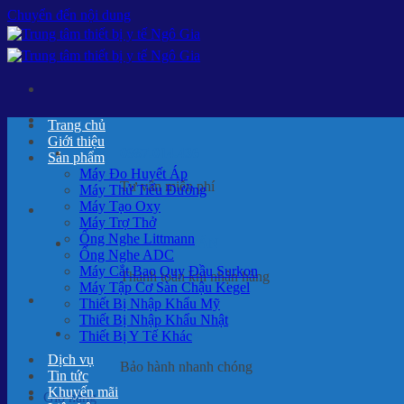
Chuyển đến nội dung
Trang chủ
Giới thiệu
0987.014.436
Sản phẩm
Máy Đo Huyết Áp
Tư vấn miễn phí
Máy Thử Tiểu Đường
Máy Tạo Oxy
Máy Trợ Thở
Ống Nghe Littmann
THANH TOÁN
Ống Nghe ADC
Máy Cắt Bao Quy Đầu Surkon
Thanh toán khi nhận hàng
Máy Tập Cơ Sàn Chậu Kegel
Thiết Bị Nhập Khẩu Mỹ
Thiết Bị Nhập Khẩu Nhật
BẢO HÀNH
Thiết Bị Y Tế Khác
Dịch vụ
Bảo hành nhanh chóng
Tin tức
Khuyến mãi
Giỏ hàng