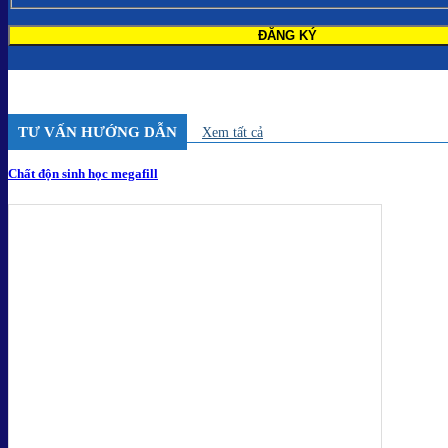
TƯ VẤN HƯỚNG DẪN
Xem tất cả
Chất độn sinh học megafill