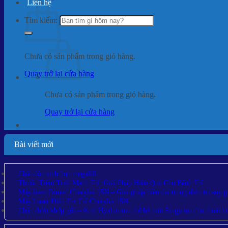
Liên hệ
Tìm kiếm:
Chưa có sản phẩm trong giỏ hàng.
Quay trở lại cửa hàng
Chưa có sản phẩm trong giỏ hàng.
Quay trở lại cửa hàng
Bài viết mới
Chất độn sinh học megafill
Thuốc Tiêm Triệt Mạch Trĩ: Giải Pháp Hiệu Quả Cho Bệnh Trĩ
Máy laser Dimed Cherylas 15N – Giải pháp hiện đại trong điều trị suy g
Máy Laser Điều Trị Trĩ Cherylas 15N
Chất nhờn khớp gối – Acid Hyaluronic thế hệ mới Singjoint cho thoái h