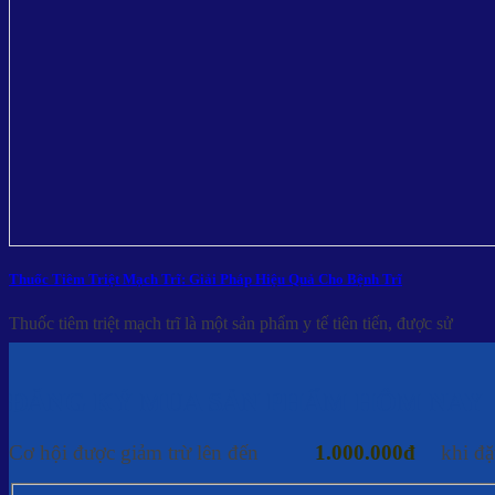
Thuốc Tiêm Triệt Mạch Trĩ: Giải Pháp Hiệu Quả Cho Bệnh Trĩ
Thuốc tiêm triệt mạch trĩ là một sản phẩm y tế tiên tiến, được sử
ĐĂNG KÝ MUA SẢN PHẨM HÔM NAY
Cơ hội được giảm trừ lên đến
1.000.000đ
khi đặ