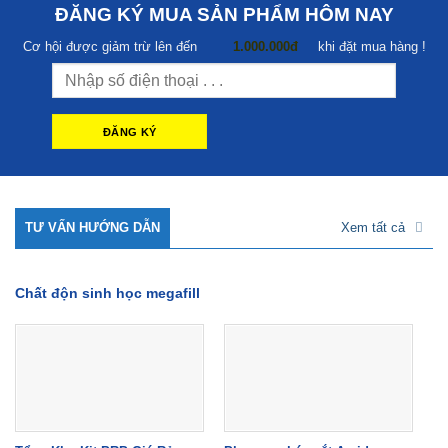
ĐĂNG KÝ MUA SẢN PHẨM HÔM NAY
Cơ hội được giảm trừ lên đến
1.000.000đ
khi đặt mua hàng !
TƯ VẤN HƯỚNG DẪN
Xem tất cả
Chất độn sinh học megafill