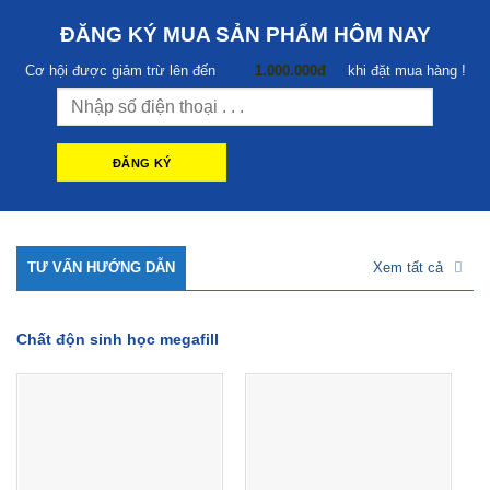
ĐĂNG KÝ MUA SẢN PHẨM HÔM NAY
Cơ hội được giảm trừ lên đến
1.000.000đ
khi đặt mua hàng !
TƯ VẤN HƯỚNG DẪN
Xem tất cả
Chất độn sinh học megafill