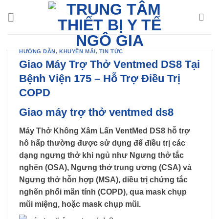
Chuyển
đến
nội
dung
HƯỚNG DẪN
,
KHUYẾN MÃI
,
TIN TỨC
Giao Máy Trợ Thở Ventmed DS8 Tại
Bệnh Viện 175 – Hỗ Trợ Điều Trị
COPD
Giao máy trợ thở ventmed ds8
Máy Thở Không Xâm Lấn VentMed DS8 hỗ trợ
hô hấp thường được sử dụng để điều trị các
dạng ngưng thở khi ngủ như Ngưng thở tắc
nghẽn (OSA), Ngưng thở trung ương (CSA) và
Ngưng thở hỗn hợp (MSA), diều trị chứng tắc
nghẽn phổi mãn tính (COPD), qua mask chụp
mũi miệng, hoặc mask chụp mũi.