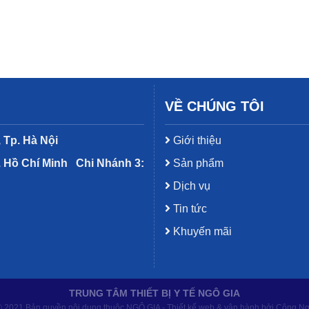
VỀ CHÚNG TÔI
 Tp. Hà Nội
Giới thiệu
. Hồ Chí Minh
Chi Nhánh 3:
Sản phẩm
Dịch vụ
Tin tức
Khuyến mãi
TRUNG TÂM THIẾT BỊ Y TẾ NGÔ GIA
 2021 Bản quyền nội dung thuộc NGÔ GIA - Thiết kế web & vận hành bởi Công N