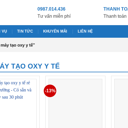
0987.014.436
THANH T
Tư vấn miễn phí
Thanh toán 
H VỤ
TIN TỨC
KHUYẾN MÃI
LIÊN HỆ
máy tạo oxy y tế”
ÁY TẠO OXY Y TẾ
-13%