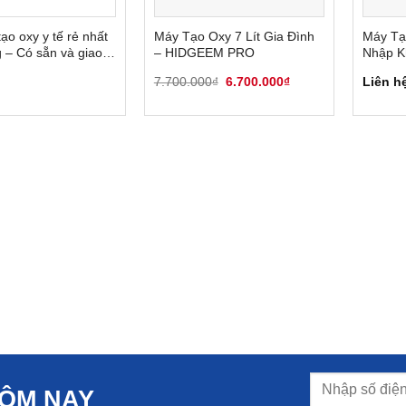
ạo oxy y tế rẻ nhất
Máy Tạo Oxy 7 Lít Gia Đình
Máy Tạ
g – Có sẵn và giao
– HIDGEEM PRO
Nhập K
 30 phút
Giá
Giá
7.700.000
₫
6.700.000
₫
Liên h
gốc
hiện
là:
tại
7.700.000₫.
là:
6.700.000₫.
HÔM NAY