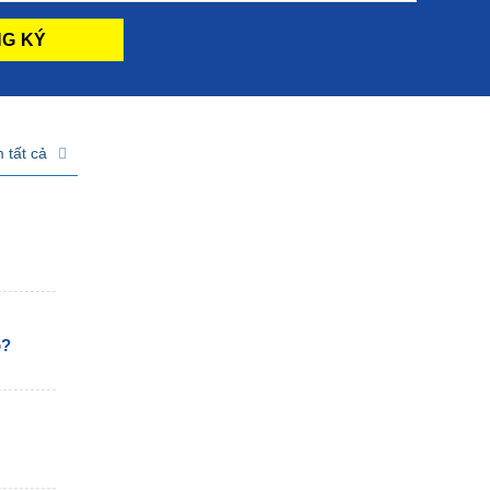
 tất cả
o?