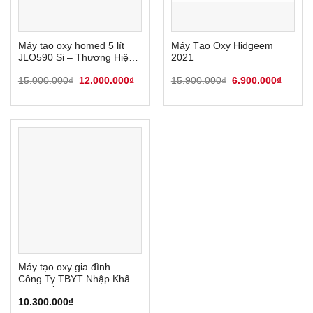
Máy tạo oxy homed 5 lít
Máy Tạo Oxy Hidgeem
JLO590 Si – Thương Hiệu
2021
Đức
Giá
Giá
Giá
Giá
15.000.000
₫
12.000.000
₫
15.900.000
₫
6.900.000
₫
gốc
hiện
gốc
hiện
là:
tại
là:
tại
15.000.000₫.
là:
15.900.000₫.
là:
12.000.000₫.
6.900.
Máy tạo oxy gia đình –
Công Ty TBYT Nhập Khẩu
Trực Tiếp
10.300.000
₫