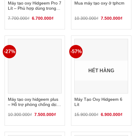
Máy tạo oxy Hidgeem Pro 7
Mua máy tạo oxy ở tphcm
Lít – Phù hợp dùng trong
gia đình
Giá
Giá
Giá
Giá
7.700.000
₫
6.700.000
₫
10.300.000
₫
7.500.000
₫
gốc
hiện
gốc
hiện
là:
tại
là:
tại
7.700.000₫.
là:
10.300.000₫.
là:
6.700.000₫.
7.500.
-27%
-57%
HẾT HÀNG
Máy tạo oxy hidgeem plus
Máy Tạo Oxy Hidgeem 6
– Hỗ trợ phòng chống dịch
Lít
bệnh Covid 19
Giá
Giá
Giá
Giá
10.300.000
₫
7.500.000
₫
15.900.000
₫
6.900.000
₫
gốc
hiện
gốc
hiện
là:
tại
là:
tại
10.300.000₫.
là:
15.900.000₫.
là:
7.500.000₫.
6.900.