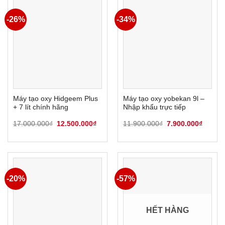
-26%
-34%
Máy tạo oxy Hidgeem Plus
Máy tạo oxy yobekan 9l –
+ 7 lít chính hãng
Nhập khẩu trực tiếp
Giá
Giá
Giá
Giá
17.000.000
₫
12.500.000
₫
11.900.000
₫
7.900.000
₫
gốc
hiện
gốc
hiện
là:
tại
là:
tại
17.000.000₫.
là:
11.900.000₫.
là:
12.500.000₫.
7.900.
-20%
-57%
HẾT HÀNG