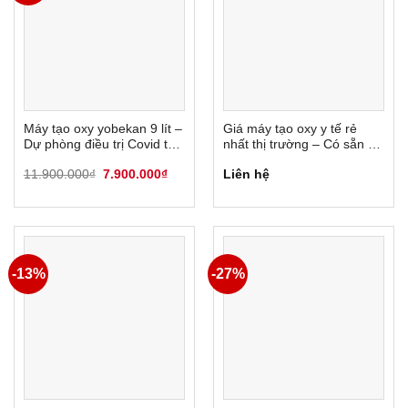
Máy tạo oxy yobekan 9 lít –
Giá máy tạo oxy y tế rẻ
Dự phòng điều trị Covid tại
nhất thị trường – Có sẵn và
nhà
giao ngay sau 30 phút
Giá
Giá
11.900.000
₫
7.900.000
₫
Liên hệ
gốc
hiện
là:
tại
11.900.000₫.
là:
7.900.000₫.
-13%
-27%