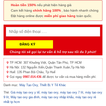
Hoàn tiền 150%
nếu phát hiện hàng giả
Cam kết hàng
chính hãng 100%
, bảo hành nhanh chóng
Đặt hàng online được
miễn phí giao hàng
toàn quốc.
Chúng tôi sẽ gọi lại tư vấn & hỗ trợ sau tối đa 3 phút!
TP HCM: 307 Khuông Việt, Quận Tân Phú, TP HCM
Hà Nội: 132 Nguyễn Xiển,Quận Thanh Xuân,Tp Hà Nội
Huế: 135 Phan Bội Châu, Tp Huế
Gọi ngay
0987.014.436
để được tư vấn và mua hàng miễn phí.
Danh mục:
Máy Tạo Oxy
,
Thiết Bị Y Tế Khác
Thẻ:
Giá máy tạo oxy y tế
,
máy tạo oxy
,
máy tạo oxy 7 lít
,
máy tạo oxy
9 lít
,
Máy tạo oxy gia đình
,
máy tạo oxy nhập khẩu
,
máy tạo oxy rẻ
nhất tp hcm