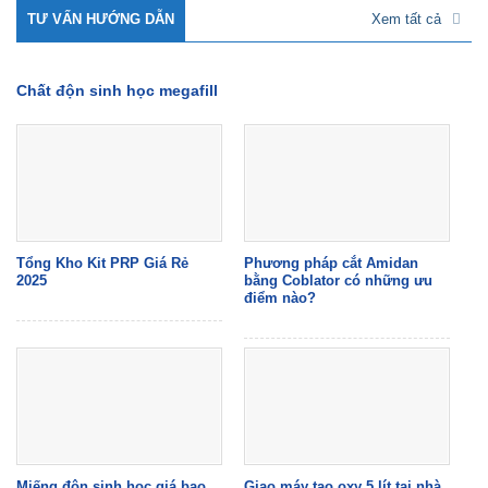
TƯ VẤN HƯỚNG DẪN
Xem tất cả
Chất độn sinh học megafill
Tổng Kho Kit PRP Giá Rẻ
Phương pháp cắt Amidan
2025
bằng Coblator có những ưu
điểm nào?
Miếng độn sinh học giá bao
Giao máy tạo oxy 5 lít tại nhà