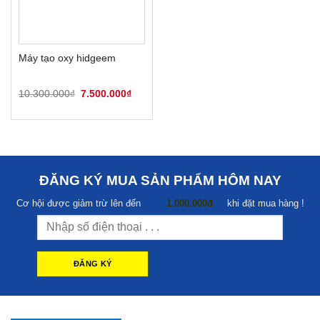
Máy tạo oxy hidgeem
Giá
Giá
10.300.000
₫
7.500.000
₫
gốc
hiện
là:
tại
10.300.000₫.
là:
7.500.000₫.
ĐĂNG KÝ MUA SẢN PHẨM HÔM NAY
Cơ hội được giảm trừ lên đến
1.000.000đ
khi đặt mua hàng !