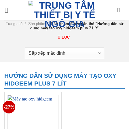
Chuyển
đến
nội
Trang chủ
/
Sản phẩm
/
Sản phẩm được gắn thẻ “Hướng dẫn sử
dung
dụng máy tạo oxy hidgeem plus 7 Lít”
LỌC
HƯỚNG DẪN SỬ DỤNG MÁY TẠO OXY
HIDGEEM PLUS 7 LÍT
-27%