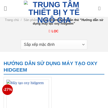
Chuyển
đến
nội
Trang chủ
/
Sản phẩm
/
Sản phẩm được gắn thẻ “Hướng dẫn sử
dung
dụng máy tạo oxy hidgeem”
LỌC
HƯỚNG DẪN SỬ DỤNG MÁY TẠO OXY
HIDGEEM
-27%