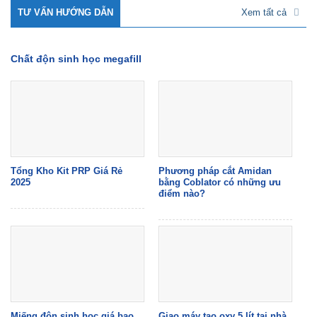
TƯ VẤN HƯỚNG DẪN
Xem tất cả
Chất độn sinh học megafill
Tổng Kho Kit PRP Giá Rẻ
Phương pháp cắt Amidan
2025
bằng Coblator có những ưu
điểm nào?
Miếng độn sinh học giá bao
Giao máy tạo oxy 5 lít tại nhà