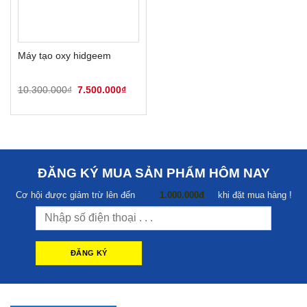
Máy tạo oxy hidgeem
Giá
Giá
10.300.000
₫
7.500.000
₫
gốc
hiện
là:
tại
10.300.000₫.
là:
7.500.000₫.
ĐĂNG KÝ MUA SẢN PHẨM HÔM NAY
Cơ hội được giảm trừ lên đến
1.000.000đ
khi đặt mua hàng !