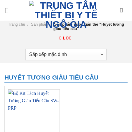
Chuyển
đến
nội
Trang chủ
/
Sản phẩm
/
Sản phẩm được gắn thẻ “Huyết tương
dung
giàu tiểu cầu”
LỌC
HUYẾT TƯƠNG GIÀU TIỂU CẦU