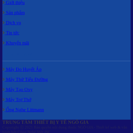
Giới thiệu
Sản phẩm
Dịch vụ
Tin tức
Khuyến mãi
SẢN PHẨM
Máy Đo Huyết Áp
Máy Thử Tiểu Đường
Máy Tạo Oxy
Máy Trợ Thở
Ống Nghe Littmann
TRUNG TÂM THIẾT BỊ Y TẾ NGÔ GIA
Copyright ⓒ 2021 Bản quyền nội dung thuộc NGÔ GIA - Thiết kế web & vận
hành bởi Công Nghệ Việt JSC