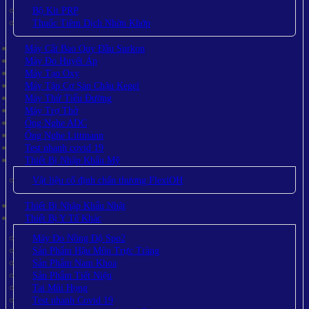
Bộ Kit PRP
Thuốc Tiêm Dịch Nhờn Khớp
Máy Cắt Bao Quy Đầu Surkon
Máy Đo Huyết Áp
Máy Tạo Oxy
Máy Tập Cơ Sàn Chậu Kegel
Máy Thử Tiểu Đường
Máy Trợ Thở
Ống Nghe ADC
Ống Nghe Littmann
Test nhanh covid 19
Thiết Bị Nhập Khẩu Mỹ
Vật liệu cố định chấn thương FlexiOH
Thiết Bị Nhập Khẩu Nhật
Thiết Bị Y Tế Khác
Máy Đo Nồng Độ Spo2
Sản Phẩm Hậu Môn Trực Tràng
Sản Phẩm Nam Khoa
Sản Phẩm Tiết Niệu
Tai Mũi Họng
Test nhanh Covid 19