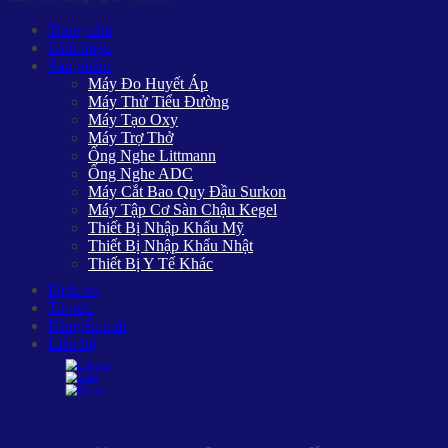
Trang chủ
Giới thiệu
Sản phẩm
Máy Đo Huyết Áp
Máy Thử Tiểu Đường
Máy Tạo Oxy
Máy Trợ Thở
Ống Nghe Littmann
Ống Nghe ADC
Máy Cắt Bao Quy Đầu Surkon
Máy Tập Cơ Sàn Chậu Kegel
Thiết Bị Nhập Khẩu Mỹ
Thiết Bị Nhập Khẩu Nhật
Thiết Bị Y Tế Khác
Dịch vụ
Tin tức
Khuyến mãi
Liên hệ