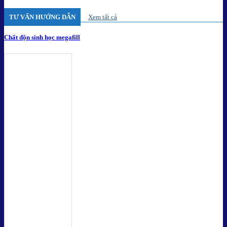
TƯ VẤN HƯỚNG DẪN
Xem tất cả
Chất độn sinh học megafill