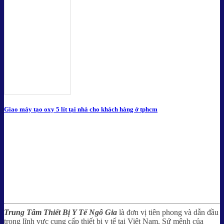
Giao máy tạo oxy 5 lít tại nhà cho khách hàng ở tphcm
Trung Tâm Thiết Bị Y Tế Ngô Gia
là đơn vị tiên phong và dẫn đầu
trong lĩnh vực cung cấp thiết bị y tế tại Việt Nam. Sứ mệnh của