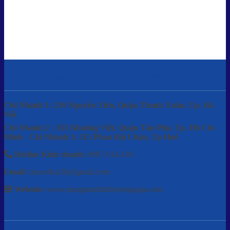
TRUNG TÂM THIẾT BỊ Y TẾ NGÔ GIA
Chi Nhánh 1: 216 Nguyễn Xiển, Quận Thanh Xuân, Tp. Hà
Nội
Chi Nhánh 2 : 355 Khuông Việt, Quận Tân Phú, Tp. Hồ Chí
Minh
Chi Nhánh 3: 315 Phan Bội Châu, Tp Huế
Hotline Kinh doanh:
0987.014.436
Email:
duocsihai36@gmail.com
Website:
www.trungtamthietbiytengogia.com
VỀ CHÚNG TÔI