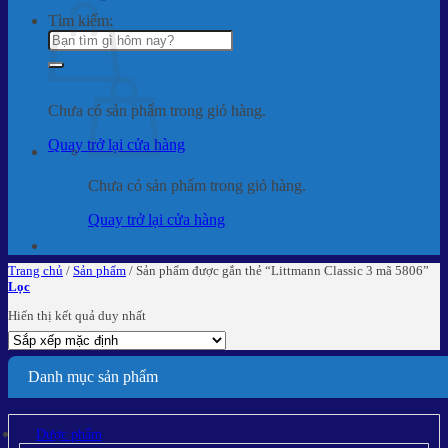
Tìm kiếm:
Chưa có sản phẩm trong giỏ hàng.
Quay trở lại cửa hàng
Chưa có sản phẩm trong giỏ hàng.
Quay trở lại cửa hàng
Trang chủ
/
Sản phẩm
/
Sản phẩm được gắn thẻ “Littmann Classic 3 mã 5806”
Lọc
Hiển thị kết quả duy nhất
Danh mục sản phẩm
Dược phẩm