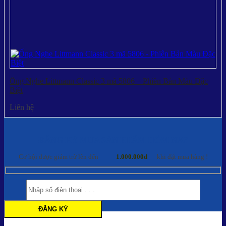
Ống Nghe Littmann Classic 3 mã 5806 – Phiên Bản Màu Đặc
Biệt
Liên hệ
ĐĂNG KÝ MUA SẢN PHẨM HÔM NAY
Cơ hội được giảm trừ lên đến
1.000.000đ
khi đặt mua hàng !