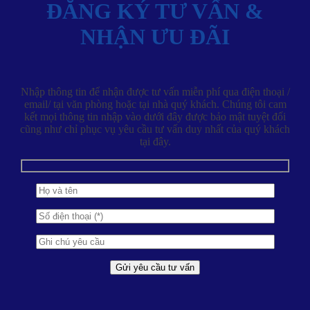
ĐĂNG KÝ TƯ VẤN &
NHẬN ƯU ĐÃI
Nhập thông tin để nhận được tư vấn miễn phí qua điện thoại /
email/ tại văn phòng hoặc tại nhà quý khách. Chúng tôi cam
kết mọi thông tin nhập vào dưới đây được bảo mật tuyệt đối
cũng như chỉ phục vụ yêu cầu tư vấn duy nhất của quý khách
tại đây.