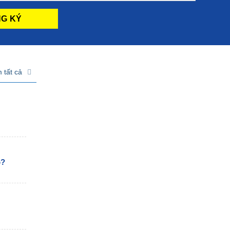
 tất cả
o?