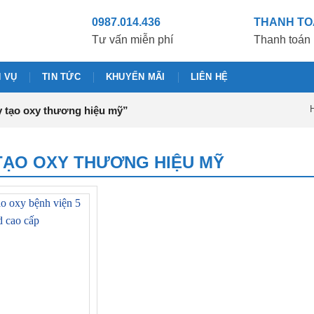
0987.014.436
THANH T
Tư vấn miễn phí
Thanh toán 
H VỤ
TIN TỨC
KHUYẾN MÃI
LIÊN HỆ
H
 tạo oxy thương hiệu mỹ”
TẠO OXY THƯƠNG HIỆU MỸ