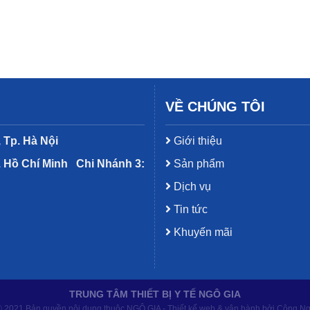
VỀ CHÚNG TÔI
 Tp. Hà Nội
Giới thiệu
. Hồ Chí Minh
Chi Nhánh 3:
Sản phẩm
Dịch vụ
Tin tức
Khuyến mãi
TRUNG TÂM THIẾT BỊ Y TẾ NGÔ GIA
 2021 Bản quyền nội dung thuộc NGÔ GIA - Thiết kế web & vận hành bởi Công N