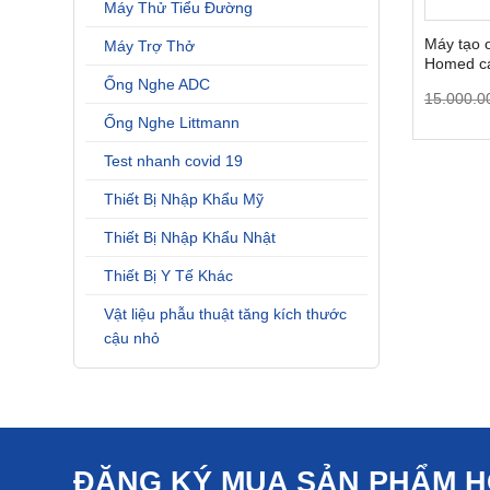
Máy Thử Tiểu Đường
Máy tạo o
Máy Trợ Thở
Homed c
Ống Nghe ADC
15.000.0
Ống Nghe Littmann
Test nhanh covid 19
Thiết Bị Nhập Khẩu Mỹ
Thiết Bị Nhập Khẩu Nhật
Thiết Bị Y Tế Khác
Vật liệu phẫu thuật tăng kích thước
cậu nhỏ
ĐĂNG KÝ MUA SẢN PHẨM 