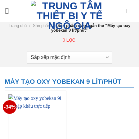
Chuyển
đến
nội
Trang chủ
/
Sản phẩm
/
Sản phẩm được gắn thẻ “Máy tạo oxy
dung
yobekan 9 lít/phút”
LỌC
MÁY TẠO OXY YOBEKAN 9 LÍT/PHÚT
-34%