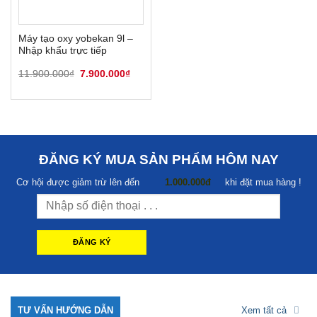
Máy tạo oxy yobekan 9l –
Nhập khẩu trực tiếp
Giá
Giá
11.900.000
₫
7.900.000
₫
gốc
hiện
là:
tại
11.900.000₫.
là:
7.900.000₫.
ĐĂNG KÝ MUA SẢN PHẨM HÔM NAY
Cơ hội được giảm trừ lên đến
1.000.000đ
khi đặt mua hàng !
TƯ VẤN HƯỚNG DẪN
Xem tất cả