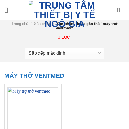
Chuyển
đến
nội
Trang chủ
/
Sản phẩm
/
Sản phẩm được gắn thẻ “máy thở
dung
ventmed”
LỌC
MÁY THỞ VENTMED