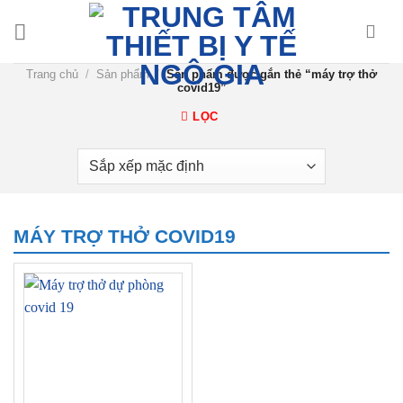
Chuyển
đến
nội
Trang chủ
/
Sản phẩm
/
Sản phẩm được gắn thẻ “máy trợ thở
dung
covid19”
LỌC
MÁY TRỢ THỞ COVID19