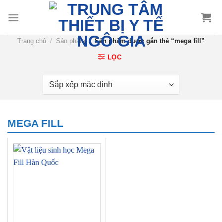
Chuyển
đến
nội
Trang chủ
/
Sản phẩm
/
Sản phẩm được gắn thẻ “mega fill”
dung
LỌC
MEGA FILL