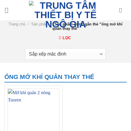
Chuyển
đến
nội
Trang chủ
/
Sản phẩm
/
Sản phẩm được gắn thẻ “ống mở khí
dung
quản thay thế”
LỌC
ỐNG MỞ KHÍ QUẢN THAY THẾ