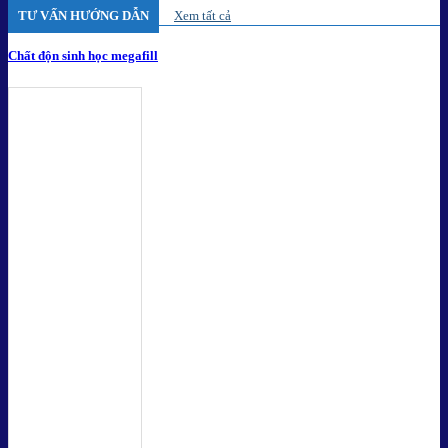
TƯ VẤN HƯỚNG DẪN
Xem tất cả
Chất độn sinh học megafill