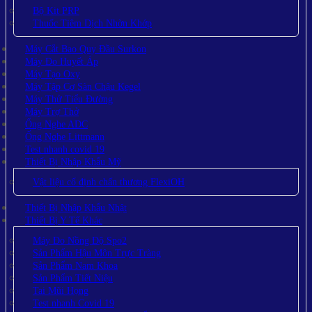
Bộ Kit PRP
Thuốc Tiêm Dịch Nhờn Khớp
Máy Cắt Bao Quy Đầu Surkon
Máy Đo Huyết Áp
Máy Tạo Oxy
Máy Tập Cơ Sàn Chậu Kegel
Máy Thử Tiểu Đường
Máy Trợ Thở
Ống Nghe ADC
Ống Nghe Littmann
Test nhanh covid 19
Thiết Bị Nhập Khẩu Mỹ
Vật liệu cố định chấn thương FlexiOH
Thiết Bị Nhập Khẩu Nhật
Thiết Bị Y Tế Khác
Máy Đo Nồng Độ Spo2
Sản Phẩm Hậu Môn Trực Tràng
Sản Phẩm Nam Khoa
Sản Phẩm Tiết Niệu
Tai Mũi Họng
Test nhanh Covid 19