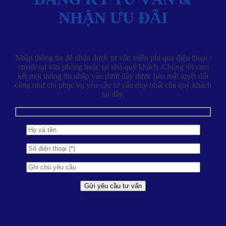
NHẬN ƯU ĐÃI
Nhập thông tin để nhận được tư vấn miễn phí qua điện thoại /
email/ tại văn phòng hoặc tại nhà quý khách. Chúng tôi cam
kết mọi thông tin nhập vào dưới đây được bảo mật tuyệt đối
cũng như chỉ phục vụ yêu cầu tư vấn duy nhất của quý khách
tại đây.