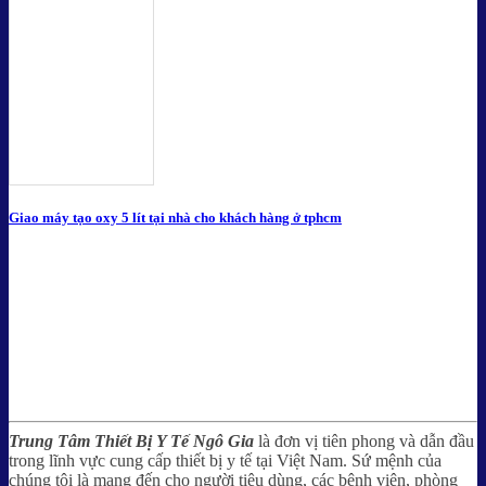
Giao máy tạo oxy 5 lít tại nhà cho khách hàng ở tphcm
Trung Tâm Thiết Bị Y Tế Ngô Gia
là đơn vị tiên phong và dẫn đầu
trong lĩnh vực cung cấp thiết bị y tế tại Việt Nam. Sứ mệnh của
chúng tôi là mang đến cho người tiêu dùng, các bệnh viện, phòng