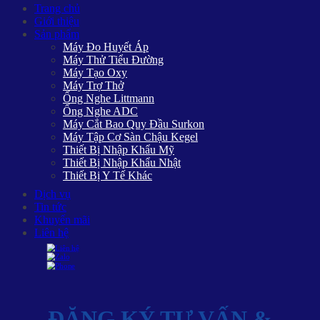
Trang chủ
Giới thiệu
Sản phẩm
Máy Đo Huyết Áp
Máy Thử Tiểu Đường
Máy Tạo Oxy
Máy Trợ Thở
Ống Nghe Littmann
Ống Nghe ADC
Máy Cắt Bao Quy Đầu Surkon
Máy Tập Cơ Sàn Chậu Kegel
Thiết Bị Nhập Khẩu Mỹ
Thiết Bị Nhập Khẩu Nhật
Thiết Bị Y Tế Khác
Dịch vụ
Tin tức
Khuyến mãi
Liên hệ
ĐĂNG KÝ TƯ VẤN &