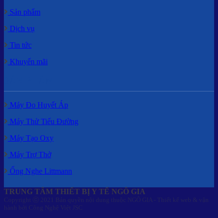
Sản phẩm
Dịch vụ
Tin tức
Khuyến mãi
SẢN PHẨM
Máy Đo Huyết Áp
Máy Thử Tiểu Đường
Máy Tạo Oxy
Máy Trợ Thở
Ống Nghe Littmann
TRUNG TÂM THIẾT BỊ Y TẾ NGÔ GIA
Copyright ⓒ 2021 Bản quyền nội dung thuộc NGÔ GIA - Thiết kế web & vận
hành bởi Công Nghệ Việt JSC