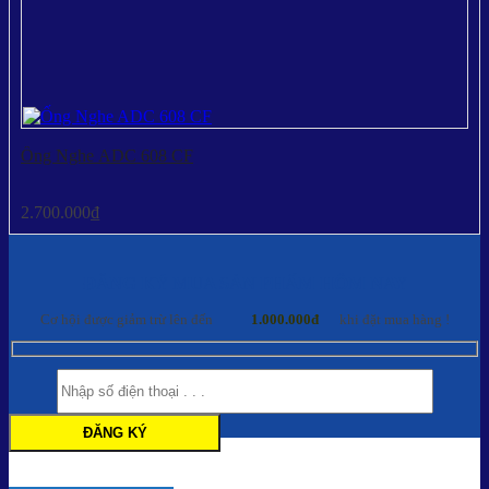
Ống Nghe ADC 608 CF
2.700.000
₫
ĐĂNG KÝ MUA SẢN PHẨM HÔM NAY
Cơ hội được giảm trừ lên đến
1.000.000đ
khi đặt mua hàng !