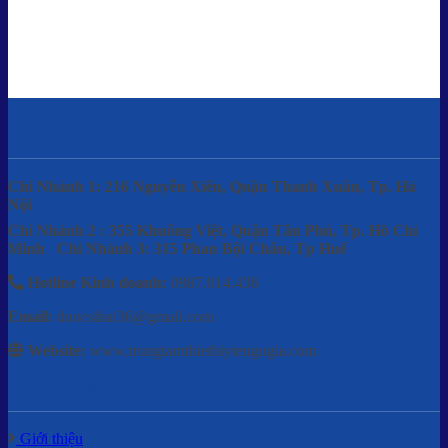
TRUNG TÂM THIẾT BỊ Y TẾ NGÔ GIA
Chi Nhánh 1: 216 Nguyễn Xiển, Quận Thanh Xuân, Tp. Hà
Nội
Chi Nhánh 2 : 355 Khuông Việt, Quận Tân Phú, Tp. Hồ Chí
Minh
Chi Nhánh 3: 315 Phan Bội Châu, Tp Huế
Hotline Kinh doanh:
0987.014.436
Email:
duocsihai36@gmail.com
Website:
www.trungtamthietbiytengogia.com
VỀ CHÚNG TÔI
Giới thiệu