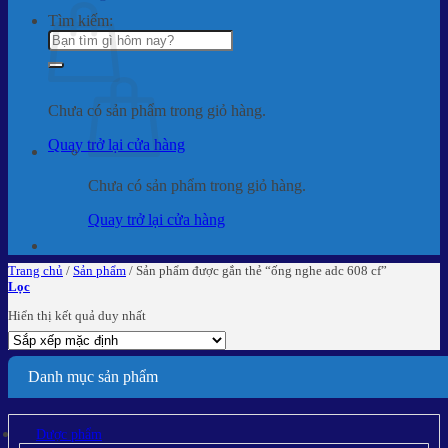
Tìm kiếm:
Chưa có sản phẩm trong giỏ hàng.
Quay trở lại cửa hàng
Chưa có sản phẩm trong giỏ hàng.
Quay trở lại cửa hàng
Trang chủ
/
Sản phẩm
/
Sản phẩm được gắn thẻ “ống nghe adc 608 cf”
Lọc
Hiển thị kết quả duy nhất
Danh mục sản phẩm
Dược phẩm