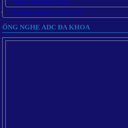
Vật Liệu Chuyên Ngành Thẩm Mỹ
Vật liệu phẫu thuật tăng kích thước cậu nhỏ
ỐNG NGHE ADC ĐA KHOA