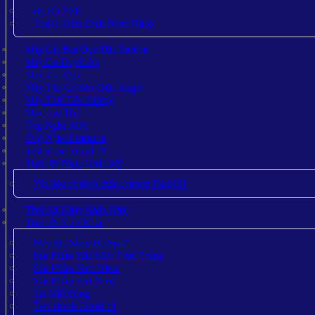
Bộ Kit PRP
Thuốc Tiêm Dịch Nhờn Khớp
Máy Cắt Bao Quy Đầu Surkon
Máy Đo Huyết Áp
Máy Tạo Oxy
Máy Tập Cơ Sàn Chậu Kegel
Máy Thử Tiểu Đường
Máy Trợ Thở
Ống Nghe ADC
Ống Nghe Littmann
Test nhanh covid 19
Thiết Bị Nhập Khẩu Mỹ
Vật liệu cố định chấn thương FlexiOH
Thiết Bị Nhập Khẩu Nhật
Thiết Bị Y Tế Khác
Máy Đo Nồng Độ Spo2
Sản Phẩm Hậu Môn Trực Tràng
Sản Phẩm Nam Khoa
Sản Phẩm Tiết Niệu
Tai Mũi Họng
Test nhanh Covid 19