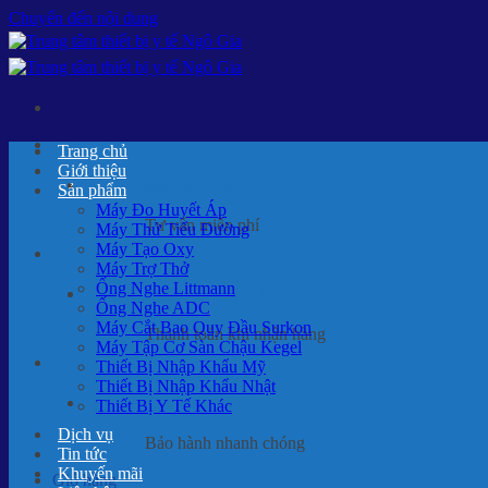
Chuyển đến nội dung
Trang chủ
Giới thiệu
0987.014.436
Sản phẩm
Máy Đo Huyết Áp
Tư vấn miễn phí
Máy Thử Tiểu Đường
Máy Tạo Oxy
Máy Trợ Thở
Ống Nghe Littmann
THANH TOÁN
Ống Nghe ADC
Máy Cắt Bao Quy Đầu Surkon
Thanh toán khi nhận hàng
Máy Tập Cơ Sàn Chậu Kegel
Thiết Bị Nhập Khẩu Mỹ
Thiết Bị Nhập Khẩu Nhật
BẢO HÀNH
Thiết Bị Y Tế Khác
Dịch vụ
Bảo hành nhanh chóng
Tin tức
Khuyến mãi
Giỏ hàng