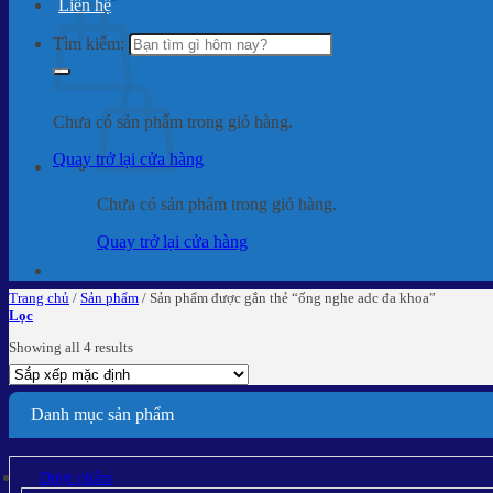
Liên hệ
Tìm kiếm:
Chưa có sản phẩm trong giỏ hàng.
Quay trở lại cửa hàng
Chưa có sản phẩm trong giỏ hàng.
Quay trở lại cửa hàng
Trang chủ
/
Sản phẩm
/
Sản phẩm được gắn thẻ “ống nghe adc đa khoa”
Lọc
Showing all 4 results
Danh mục sản phẩm
Dược phẩm