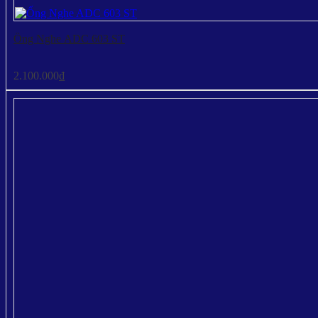
Ống Nghe ADC 603 ST
2.100.000
₫