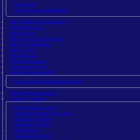
Bộ Kit PRP
Thuốc Tiêm Dịch Nhờn Khớp
Máy Cắt Bao Quy Đầu Surkon
Máy Đo Huyết Áp
Máy Tạo Oxy
Máy Tập Cơ Sàn Chậu Kegel
Máy Thử Tiểu Đường
Máy Trợ Thở
Ống Nghe ADC
Ống Nghe Littmann
Test nhanh covid 19
Thiết Bị Nhập Khẩu Mỹ
Vật liệu cố định chấn thương FlexiOH
Thiết Bị Nhập Khẩu Nhật
Thiết Bị Y Tế Khác
Máy Đo Nồng Độ Spo2
Sản Phẩm Hậu Môn Trực Tràng
Sản Phẩm Nam Khoa
Sản Phẩm Tiết Niệu
Tai Mũi Họng
Test nhanh Covid 19