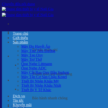
Chuyển đến nội dung
Trang chủ
Giới thiệu
0987.014.436
Sản phẩm
Máy Đo Huyết Áp
Tư vấn miễn phí
Máy Thử Tiểu Đường
Máy Tạo Oxy
Máy Trợ Thở
Ống Nghe Littmann
THANH TOÁN
Ống Nghe ADC
Máy Cắt Bao Quy Đầu Surkon
Thanh toán khi nhận hàng
Máy Tập Cơ Sàn Chậu Kegel
Thiết Bị Nhập Khẩu Mỹ
Thiết Bị Nhập Khẩu Nhật
BẢO HÀNH
Thiết Bị Y Tế Khác
Dịch vụ
Bảo hành nhanh chóng
Tin tức
Khuyến mãi
Giỏ hàng