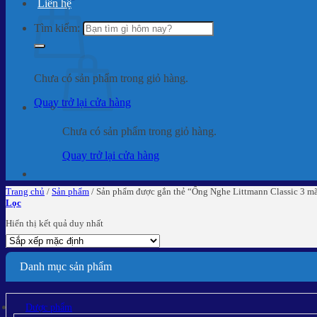
Liên hệ
Tìm kiếm:
Chưa có sản phẩm trong giỏ hàng.
Quay trở lại cửa hàng
Chưa có sản phẩm trong giỏ hàng.
Quay trở lại cửa hàng
Trang chủ
/
Sản phẩm
/
Sản phẩm được gắn thẻ “Ống Nghe Littmann Classic 3 m
Lọc
Hiển thị kết quả duy nhất
Danh mục sản phẩm
Dược phẩm