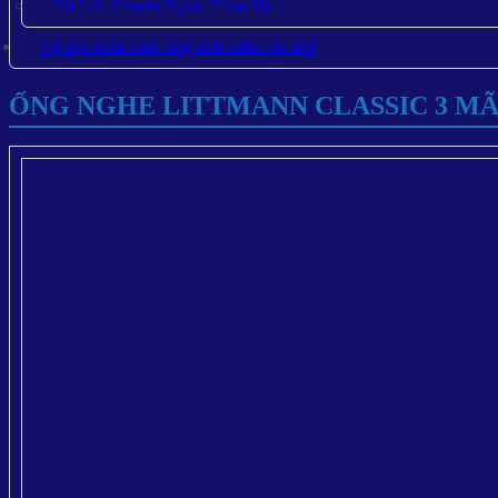
Vật Liệu Chuyên Ngành Thẩm Mỹ
Vật liệu phẫu thuật tăng kích thước cậu nhỏ
ỐNG NGHE LITTMANN CLASSIC 3 MÃ 