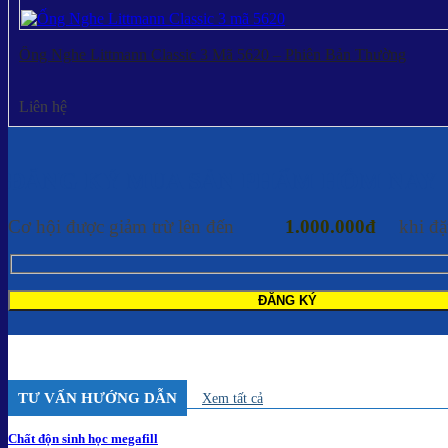
Ống Nghe Littmann Classic 3 Mã 5620 – Phiên Bản Thường
Liên hệ
ĐĂNG KÝ MUA SẢN PHẨM HÔM NAY
Cơ hội được giảm trừ lên đến
1.000.000đ
khi đặ
TƯ VẤN HƯỚNG DẪN
Xem tất cả
Chất độn sinh học megafill