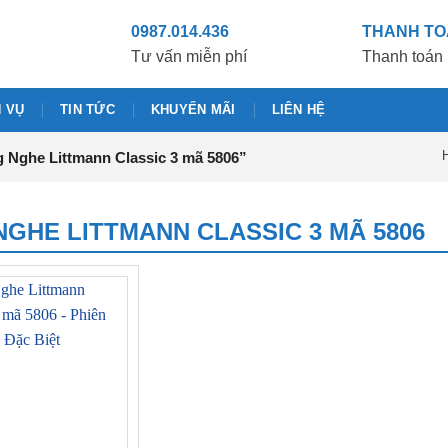
0987.014.436
THANH T
Tư vấn miễn phí
Thanh toán 
H VỤ
TIN TỨC
KHUYẾN MÃI
LIÊN HỆ
H
Nghe Littmann Classic 3 mã 5806”
GHE LITTMANN CLASSIC 3 MÃ 5806