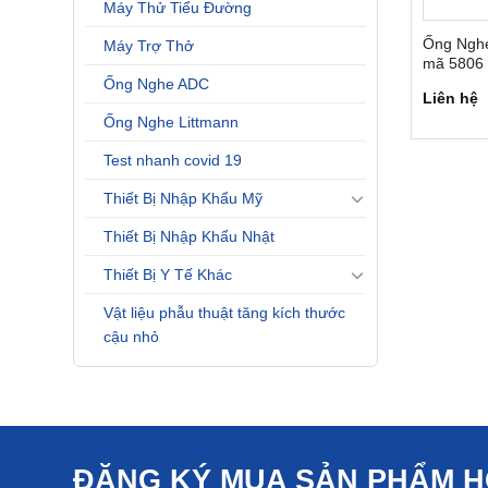
Máy Thử Tiểu Đường
Ống Nghe
Máy Trợ Thở
mã 5806 
Đặc Biệt
Ống Nghe ADC
Liên hệ
Ống Nghe Littmann
Test nhanh covid 19
Thiết Bị Nhập Khẩu Mỹ
Thiết Bị Nhập Khẩu Nhật
Thiết Bị Y Tế Khác
Vật liệu phẫu thuật tăng kích thước
cậu nhỏ
ĐĂNG KÝ MUA SẢN PHẨM 