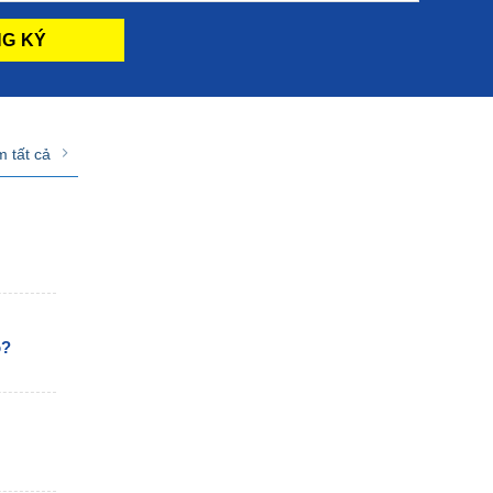
 tất cả
o?