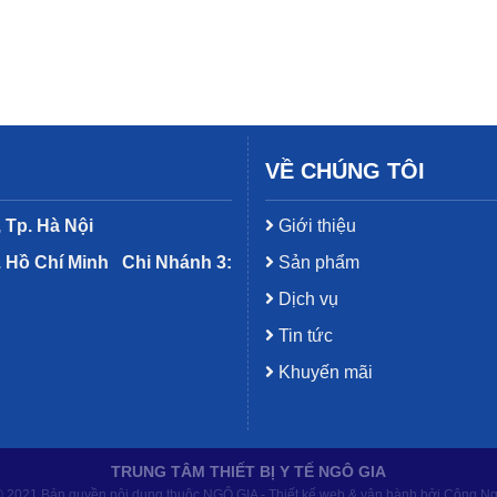
VỀ CHÚNG TÔI
 Tp. Hà Nội
Giới thiệu
. Hồ Chí Minh
Chi Nhánh 3:
Sản phẩm
Dịch vụ
Tin tức
Khuyến mãi
TRUNG TÂM THIẾT BỊ Y TẾ NGÔ GIA
 2021 Bản quyền nội dung thuộc NGÔ GIA - Thiết kế web & vận hành bởi Công N