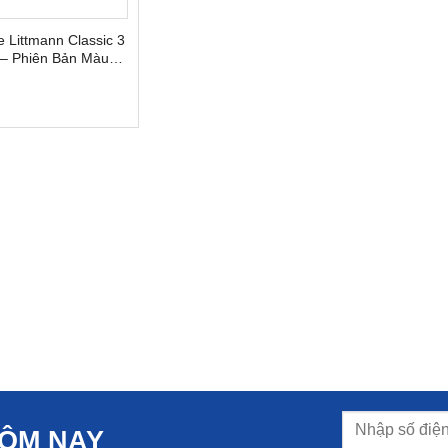
 Littmann Classic 3
– Phiên Bản Màu
HÔM NAY