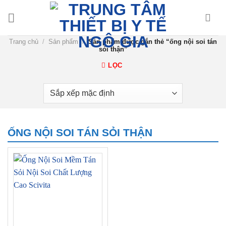
Chuyển
đến
nội
Trang chủ
/
Sản phẩm
/
Sản phẩm được gắn thẻ “ống nội soi tán
dung
sỏi thận”
LỌC
ỐNG NỘI SOI TÁN SỎI THẬN