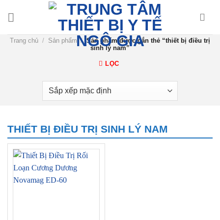
Chuyển
đến
nội
Trang chủ
/
Sản phẩm
/
Sản phẩm được gắn thẻ “thiết bị điều trị
dung
sinh lý nam”
LỌC
THIẾT BỊ ĐIỀU TRỊ SINH LÝ NAM