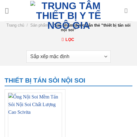
Chuyển
đến
nội
Trang chủ
/
Sản phẩm
/
Sản phẩm được gắn thẻ “thiết bị tán sỏi
dung
nội soi”
LỌC
THIẾT BỊ TÁN SỎI NỘI SOI