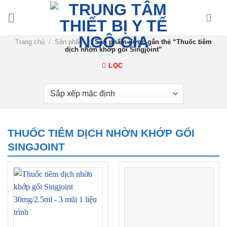
Chuyển
đến
nội
Trang chủ
/
Sản phẩm
/
Sản phẩm được gắn thẻ “Thuốc tiêm
dung
dịch nhờn khớp gối Singjoint”
LỌC
THUỐC TIÊM DỊCH NHỜN KHỚP GỐI
SINGJOINT