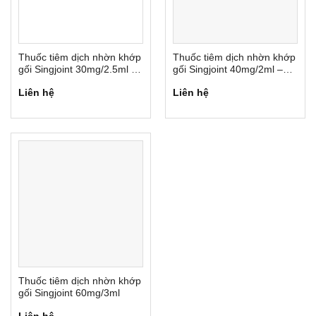
Thuốc tiêm dịch nhờn khớp
Thuốc tiêm dịch nhờn khớp
gối Singjoint 30mg/2.5ml –
gối Singjoint 40mg/2ml –
3 mũi 1 liệu trình
Loại 1 mũi 1 liệu trình 12
Liên hệ
Liên hệ
tháng
Thuốc tiêm dịch nhờn khớp
gối Singjoint 60mg/3ml