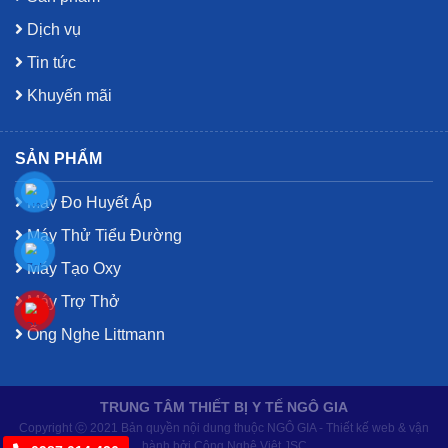
Dịch vụ
Tin tức
Khuyến mãi
SẢN PHẨM
Máy Đo Huyết Áp
Máy Thử Tiểu Đường
Máy Tạo Oxy
Máy Trợ Thở
Ống Nghe Littmann
TRUNG TÂM THIẾT BỊ Y TẾ NGÔ GIA
Copyright ⓒ 2021 Bản quyền nội dung thuộc NGÔ GIA - Thiết kế web & vận
hành bởi Công Nghệ Việt JSC