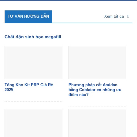
TƯ VẤN HƯỚNG DẪN
Xem tất cả
Chất độn sinh học megafill
Tổng Kho Kit PRP Giá Rẻ
Phương pháp cắt Amidan
2025
bằng Coblator có những ưu
điểm nào?