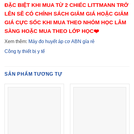
ĐẶC BIỆT KHI MUA TỪ 2 CHIẾC LITTMANN TRỞ
LÊN SẼ CÓ CHÍNH SÁCH GIẢM GIÁ HOẶC GIẢM
GIÁ CỰC SỐC KHI MUA THEO NHÓM HỌC LÂM
SÀNG HOẶC MUA THEO LỚP HỌC❤️
Xem thêm:
Máy đo huyết áp cơ ABN gía rẻ
Công ty thiết bị y tế
SẢN PHẨM TƯƠNG TỰ