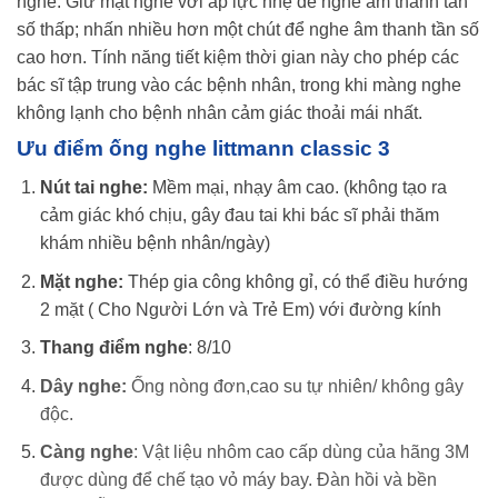
nghe. Giữ mặt nghe với áp lực nhẹ để nghe âm thanh tần
số thấp; nhấn nhiều hơn một chút để nghe âm thanh tần số
cao hơn. Tính năng tiết kiệm thời gian này cho phép các
bác sĩ tập trung vào các bệnh nhân, trong khi màng nghe
không lạnh cho bệnh nhân cảm giác thoải mái nhất.
Ưu điểm ống nghe littmann classic 3
Nút tai nghe:
Mềm mại, nhạy âm cao. (không tạo ra
cảm giác khó chịu, gây đau tai khi bác sĩ phải thăm
khám nhiều bệnh nhân/ngày)
Mặt nghe:
Thép gia công không gỉ, có thể điều hướng
2 mặt ( Cho Người Lớn và Trẻ Em) với đường kính
Thang điểm nghe
: 8/10
Dây nghe:
Ống nòng đơn,cao su tự nhiên/ không gây
độc.
Càng nghe
: Vật liệu nhôm cao cấp dùng của hãng 3M
được dùng để chế tạo vỏ máy bay. Đàn hồi và bền