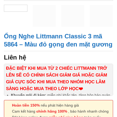
Ống Nghe Littmann Classic 3 mã
5864 – Màu đỏ gọng đen mặt gương
Liên hệ
ĐẶC BIỆT KHI MUA TỪ 2 CHIẾC LITTMANN TRỞ
LÊN SẼ CÓ CHÍNH SÁCH GIẢM GIÁ HOẶC GIẢM
GIÁ CỰC SỐC KHI MUA THEO NHÓM HỌC LÂM
SÀNG HOẶC MUA THEO LỚP HỌC❤️
Khuyến mãi đi kèm:
miễn phí khắc tên, tặng hộp bảo quản
cao cấp, miễn phí ship toàn quốc và thu tiền tại nhà
Hoàn tiền 150%
nếu phát hiện hàng giả
Cam kết hàng
chính hãng 100%
, bảo hành nhanh chóng