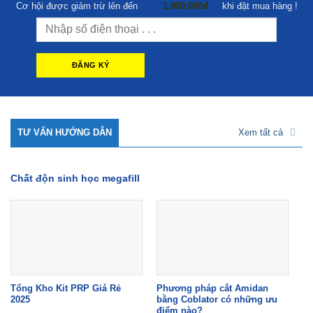
Cơ hội được giảm trừ lên đến
1.000.000đ
khi đặt mua hàng !
TƯ VẤN HƯỚNG DẪN
Xem tất cả
Chất độn sinh học megafill
Tổng Kho Kit PRP Giá Rẻ
Phương pháp cắt Amidan
2025
bằng Coblator có những ưu
điểm nào?