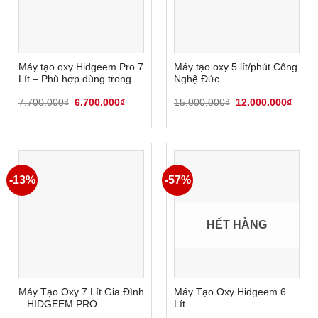
Máy tạo oxy Hidgeem Pro 7
Máy tạo oxy 5 lít/phút Công
Lít – Phù hợp dùng trong
Nghệ Đức
gia đình
Giá
Giá
Giá
Giá
7.700.000
₫
6.700.000
₫
15.000.000
₫
12.000.000
₫
gốc
hiện
gốc
hiện
là:
tại
là:
tại
7.700.000₫.
là:
15.000.000₫.
là:
6.700.000₫.
12.00
-13%
-57%
HẾT HÀNG
Máy Tạo Oxy 7 Lít Gia Đình
Máy Tạo Oxy Hidgeem 6
– HIDGEEM PRO
Lít