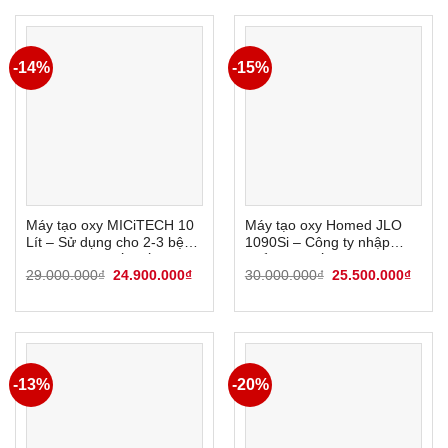
15.700.000₫.
7.500.
-14%
-15%
Máy tạo oxy MICiTECH 10
Máy tạo oxy Homed JLO
Lít – Sử dụng cho 2-3 bệnh
1090Si – Công ty nhập
nhân suy hô hấp cấp
khẩu trực tiếp
Giá
Giá
Giá
Giá
29.000.000
₫
24.900.000
₫
30.000.000
₫
25.500.000
₫
gốc
hiện
gốc
hiện
là:
tại
là:
tại
29.000.000₫.
là:
30.000.000₫.
là:
24.900.000₫.
25.50
-13%
-20%