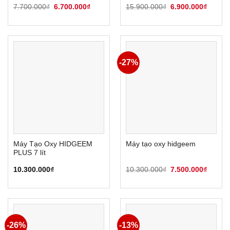
Giá
Giá
Giá
Giá
7.700.000
₫
6.700.000
₫
15.900.000
₫
6.900.000
₫
gốc
hiện
gốc
hiện
là:
tại
là:
tại
7.700.000₫.
là:
15.900.000₫.
là:
6.700.000₫.
6.900.
-27%
Máy Tạo Oxy HIDGEEM
Máy tạo oxy hidgeem
PLUS 7 lít
Giá
Giá
10.300.000
₫
10.300.000
₫
7.500.000
₫
gốc
hiện
là:
tại
10.300.000₫.
là:
7.500.
-26%
-13%