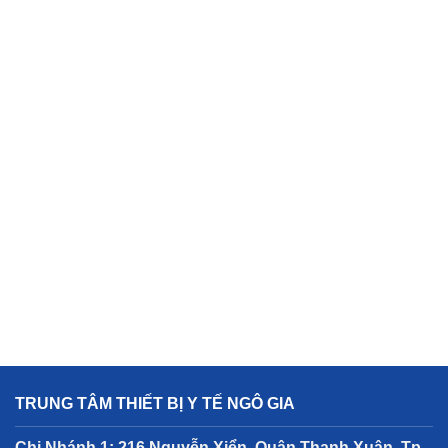
TRUNG TÂM THIẾT BỊ Y TẾ NGÔ GIA
Chi Nhánh 1: 216 Nguyễn Xiển, Quận Thanh Xuân, Tp.