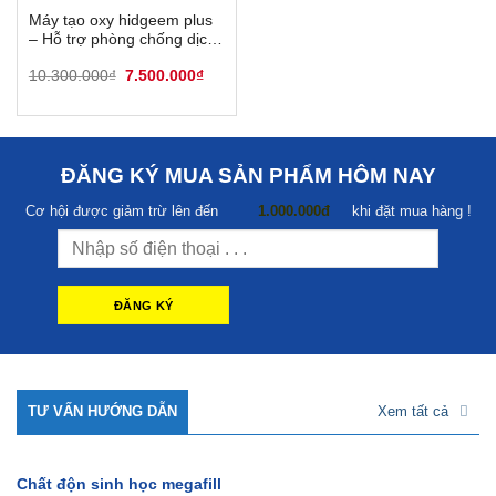
Máy tạo oxy hidgeem plus
– Hỗ trợ phòng chống dịch
bệnh Covid 19
Giá
Giá
10.300.000
₫
7.500.000
₫
gốc
hiện
là:
tại
10.300.000₫.
là:
7.500.000₫.
ĐĂNG KÝ MUA SẢN PHẨM HÔM NAY
Cơ hội được giảm trừ lên đến
1.000.000đ
khi đặt mua hàng !
TƯ VẤN HƯỚNG DẪN
Xem tất cả
Chất độn sinh học megafill