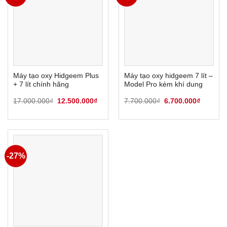
Máy tạo oxy Hidgeem Plus
Máy tạo oxy hidgeem 7 lít –
+ 7 lít chính hãng
Model Pro kèm khí dung
Giá
Giá
Giá
Giá
17.000.000
₫
12.500.000
₫
7.700.000
₫
6.700.000
₫
gốc
hiện
gốc
hiện
là:
tại
là:
tại
17.000.000₫.
là:
7.700.000₫.
là:
12.500.000₫.
6.700.0
-27%