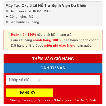
Máy Tạo Oxy 5 Lít Hỗ Trợ Bệnh Viện Dã Chiến
❖ Hãng sản xuất: KONSUNG
❖ Công nghệ: Mỹ
❖ Bảo hành: 12 tháng
Hoàn tiền 150%
nếu phát hiện hàng giả
Cam kết hàng
chính hãng 100%
, bảo hành nhanh chóng
Đặt hàng online được
miễn phí giao hàng
toàn quốc.
THÊM VÀO GIỎ HÀNG
CẦN TƯ VẤN
Chúng tôi sẽ gọi lại tư vấn & hỗ trợ sau tối đa 3 phút!