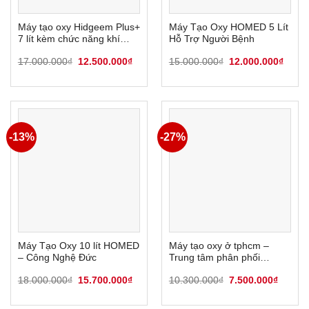
Máy tạo oxy Hidgeem Plus+
Máy Tạo Oxy HOMED 5 Lít
7 lít kèm chức năng khí
Hỗ Trợ Người Bệnh
dung
Giá
Giá
Giá
Giá
17.000.000
₫
12.500.000
₫
15.000.000
₫
12.000.000
₫
gốc
hiện
gốc
hiện
là:
tại
là:
tại
17.000.000₫.
là:
15.000.000₫.
là:
12.500.000₫.
12.00
-13%
-27%
Máy Tạo Oxy 10 lít HOMED
Máy tạo oxy ở tphcm –
– Công Nghệ Đức
Trung tâm phân phối
Hidgeem
Giá
Giá
Giá
Giá
18.000.000
₫
15.700.000
₫
10.300.000
₫
7.500.000
₫
gốc
hiện
gốc
hiện
là:
tại
là:
tại
18.000.000₫.
là:
10.300.000₫.
là: