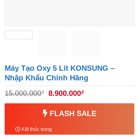
Máy Tạo Oxy 5 Lít KONSUNG –
Nhập Khẩu Chính Hãng
Giá
Giá
15.000.000
8.900.000
₫
₫
gốc
hiện
là:
tại
FLASH SALE
15.000.000₫.
là:
8.900.000₫.
Kết thúc trong