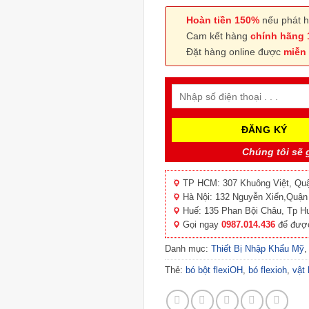
Tiếp xúc được với nước, thuậ
Thoáng khí thích hợp cho da,
Hoàn tiền 150%
nếu phát h
Cam kết hàng
chính hãng
Đặt hàng online được
miễn 
Chúng tôi sẽ g
TP HCM: 307 Khuông Việt, Qu
Hà Nội: 132 Nguyễn Xiển,Quận
Huế: 135 Phan Bội Châu, Tp H
Gọi ngay
0987.014.436
để được
Danh mục:
Thiết Bị Nhập Khẩu Mỹ
Thẻ:
bó bột flexiOH
,
bó flexioh
,
vật 