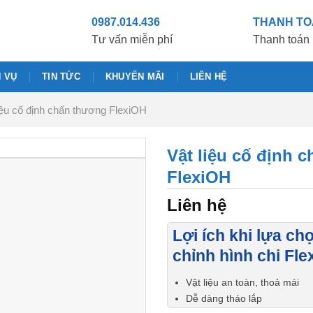
0987.014.436
THANH T
Tư vấn miễn phí
Thanh toán 
H VỤ
TIN TỨC
KHUYẾN MÃI
LIÊN HỆ
iệu cố định chấn thương FlexiOH
Vật liệu cố định 
FlexiOH
Liên hệ
Lợi ích khi lựa ch
chỉnh hình chi Fl
Vật liệu an toàn, thoả mái
Dễ dàng tháo lắp