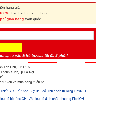
n tiện cho việc tắm rửa
 vật liệu nhẹ
iện hàng giả
 100%
, bảo hành nhanh chóng
phí giao hàng
toàn quốc.
ọi lại tư vấn & hỗ trợ sau tối đa 3 phút!
ận Tân Phú, TP HCM
 Thanh Xuân,Tp Hà Nội
uế
 tư vấn và mua hàng miễn phí.
,
Thiết Bị Y Tế Khác
,
Vật liệu cố định chấn thương FlexiOH
liệu bó bột flexiOH
,
Vật liệu cố định chấn thương FlexiOH