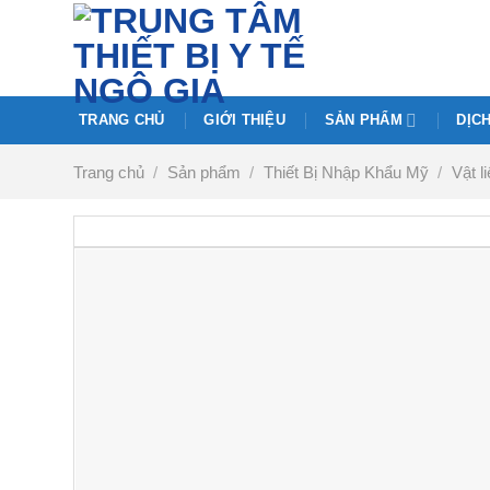
Chuyển
đến
nội
dung
TRANG CHỦ
GIỚI THIỆU
SẢN PHẨM
DỊC
Trang chủ
/
Sản phẩm
/
Thiết Bị Nhập Khẩu Mỹ
/
Vật l