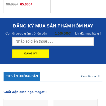
Giá
Giá
90.000
₫
65.000
₫
gốc
hiện
là:
tại
90.000₫.
là:
65.000₫.
ĐĂNG KÝ MUA SẢN PHẨM HÔM NAY
Cơ hội được giảm trừ lên đến
1.000.000đ
khi đặt mua hàng !
TƯ VẤN HƯỚNG DẪN
Xem tất cả
Chất độn sinh học megafill