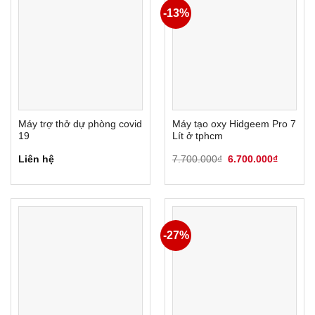
-13%
Máy trợ thở dự phòng covid
Máy tạo oxy Hidgeem Pro 7
19
Lít ở tphcm
Giá
Giá
Liên hệ
7.700.000
₫
6.700.000
₫
gốc
hiện
là:
tại
7.700.000₫.
là:
6.700.0
-27%