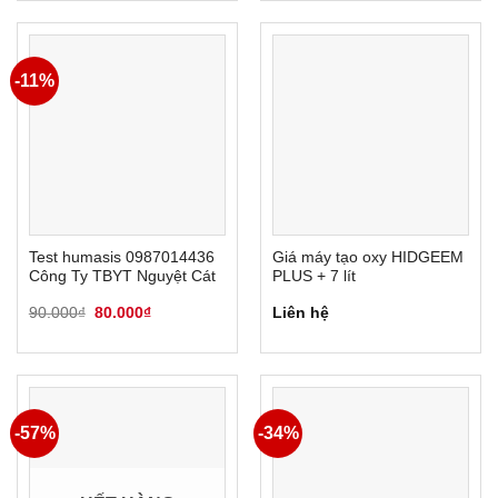
10.300.000₫.
là:
7.500.000₫.
-11%
Test humasis 0987014436
Giá máy tạo oxy HIDGEEM
Công Ty TBYT Nguyệt Cát
PLUS + 7 lít
Giá
Giá
90.000
₫
80.000
₫
Liên hệ
gốc
hiện
là:
tại
90.000₫.
là:
80.000₫.
-57%
-34%