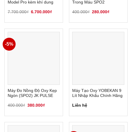
Model Pro kèm khí dung
Trong Máu SPO2
Giá
Giá
Giá
Giá
7.700.000
₫
6.700.000
₫
400.000
₫
280.000
₫
gốc
hiện
gốc
hiện
là:
tại
là:
tại
7.700.000₫.
là:
400.000₫.
là:
6.700.000₫.
280.000₫.
-5%
Máy Đo Nồng Độ Oxy Kẹp
Máy Tạo Oxy YOBEKAN 9
Ngón (SPO2) JK PULSE
Lít Nhập Khẩu Chính Hãng
Giá
Giá
400.000
₫
380.000
₫
Liên hệ
gốc
hiện
là:
tại
400.000₫.
là:
380.000₫.