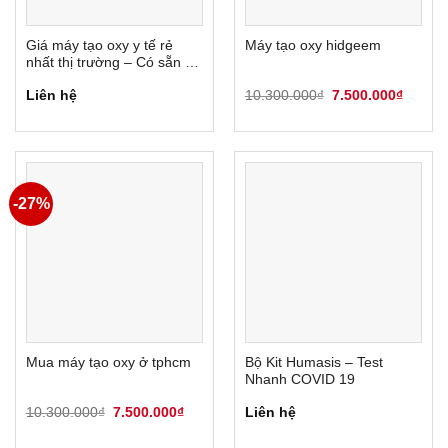
Giá máy tạo oxy y tế rẻ
Máy tạo oxy hidgeem
nhất thị trường – Có sẵn và
giao ngay sau 30 phút
Giá
Giá
Liên hệ
10.300.000
₫
7.500.000
₫
gốc
hiện
là:
tại
10.300.000₫.
là:
7.500.
-27%
Mua máy tạo oxy ở tphcm
Bộ Kit Humasis – Test
Nhanh COVID 19
Giá
Giá
10.300.000
₫
7.500.000
₫
Liên hệ
gốc
hiện
là:
tại