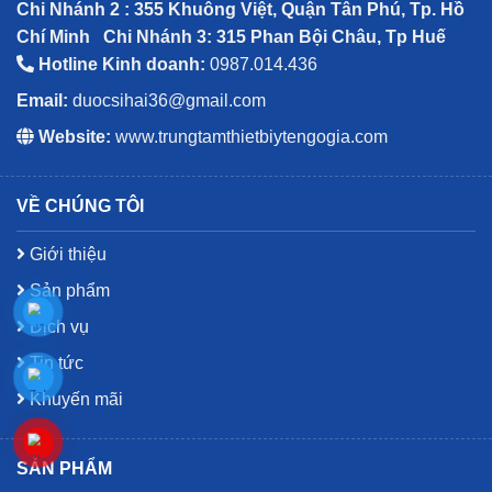
Chi Nhánh 2 : 355 Khuông Việt, Quận Tân Phú, Tp. Hồ
Chí Minh
Chi Nhánh 3: 315 Phan Bội Châu, Tp Huế
Hotline Kinh doanh:
0987.014.436
Email:
duocsihai36@gmail.com
Website:
www.trungtamthietbiytengogia.com
VỀ CHÚNG TÔI
Giới thiệu
Sản phẩm
Dịch vụ
Tin tức
Khuyến mãi
SẢN PHẨM