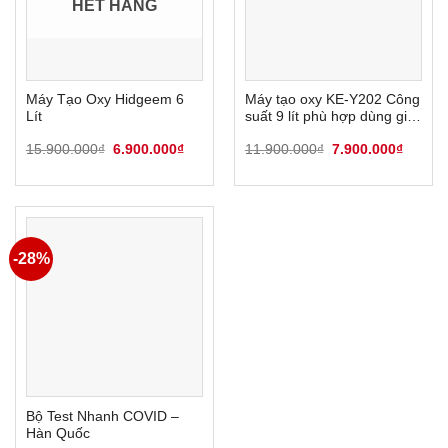
HẾT HÀNG
Máy Tạo Oxy Hidgeem 6
Máy tạo oxy KE-Y202 Công
Lít
suất 9 lít phù hợp dùng gia
đình
Giá
Giá
Giá
Giá
15.900.000
₫
6.900.000
₫
11.900.000
₫
7.900.000
₫
gốc
hiện
gốc
hiện
là:
tại
là:
tại
15.900.000₫.
là:
11.900.000₫.
là:
6.900.000₫.
7.900.
-28%
Bộ Test Nhanh COVID –
Hàn Quốc