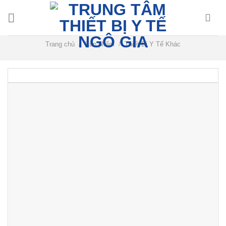
Chuyển
đến
nội
dung
Trang chủ
/
Sản phẩm
/
Thiết Bị Y Tế Khác